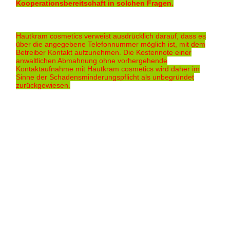
Kooperationsbereitschaft in solchen Fragen.
Hautkram cosmetics verweist ausdrücklich darauf, dass es
über die angegebene Telefonnummer möglich ist, mit dem
Betreiber Kontakt aufzunehmen. Die Kostennote einer
anwaltlichen Abmahnung ohne vorhergehende
Kontaktaufnahme mit Hautkram cosmetics wird daher im
Sinne der Schadensminderungspflicht als unbegründet
zurückgewiesen.